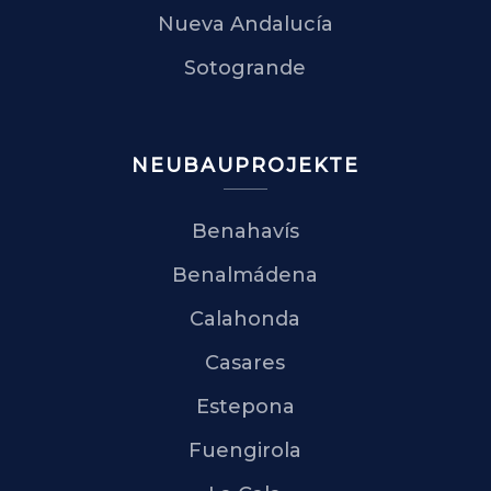
Nueva Andalucía
Sotogrande
NEUBAUPROJEKTE
Benahavís
Benalmádena
Calahonda
Casares
Estepona
Fuengirola