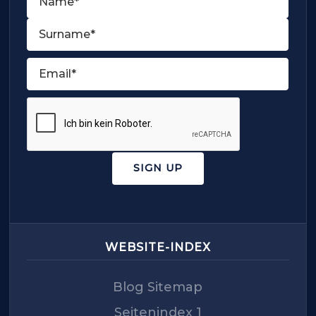
First
Last
Email
(Required)
CAPTCHA
WEBSITE-INDEX
Blog Sitemap
Seitenindex 1