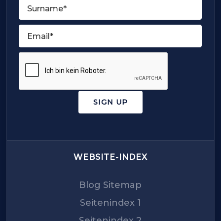
First
Last
Email
(Required)
CAPTCHA
WEBSITE-INDEX
Blog Sitemap
Seitenindex 1
Seitenindex 2