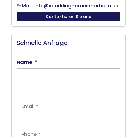
E-Mail: info@sparklinghomesmarbella.es
Kontaktieren Sie uns
Schnelle Anfrage
Name
*
E
m
a
i
l
T
*
e
l